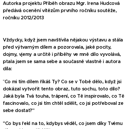
Autorka projektu Příběh obrazu Mgr. Irena Hudcová
předává ocenění vítězům prvního ročníku soutěže,
ročníku 2012/2013
Vždycky, když jsem navštívila nějakou výstavu a stála
před výtvarným dílem a pozorovala, jaké pocity,
dojmy, vjemy a určitě i příběhy ve mně dílo vyvolává,
ptala jsem se sama sebe a současně vlastně i autora
d
íla:
Co mi tím dílem říkáš Ty? Co se v Tobě dělo, když jsi
"
dokázal vytvořit tento obraz, tuto sochu, toto dílo?
Jaká byla Tvá touha, trápení, co Tě inspirovalo, co Tě
fascinovalo, co jsi tím chtěl sdělit, co jsi potřeboval ze
sebe dostat?"
"Co bys řekl na to, kdybys věděl, co jsem díky Tvému