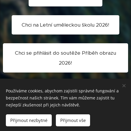
Chci na Letní uměleckou školu 2026!
Chci se přihlásit do soutěže Příběh obrazu
2026!
Chci být partnerem společensky
Používáme cookies, abychom zajistili správné fungování a
bezpečnost našich stránek. Tím vám můžeme zajistit tu
odpovědného projektu Příběh obrazu!
nejlepší zkušenost při jejich návštěvě.
Přijmout nezbytné
Přijmout vše
Vytvořeno službou
Webnode
Cookies