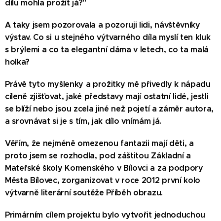
dílu mohla prožít já?"
A taky jsem pozorovala a pozoruji lidi, návštěvníky
výstav. Co si u stejného výtvarného díla myslí ten kluk
s brýlemi a co ta elegantní dáma v letech, co ta malá
holka?
Právě tyto myšlenky a prožitky mě přivedly k nápadu
cíleně zjišťovat, jaké představy mají ostatní lidé, jestli
se blíží nebo jsou zcela jiné než pojetí a záměr autora,
a srovnávat si je s tím, jak dílo vnímám já.
Věřím, že nejméně omezenou fantazii mají děti, a
proto jsem se rozhodla, pod záštitou Základní a
Mateřské školy Komenského v Bílovci a za podpory
Města Bílovec, zorganizovat v roce 2012 první kolo
výtvarně literární soutěže Příběh obrazu.
Primárním cílem projektu bylo vytvořit jednoduchou