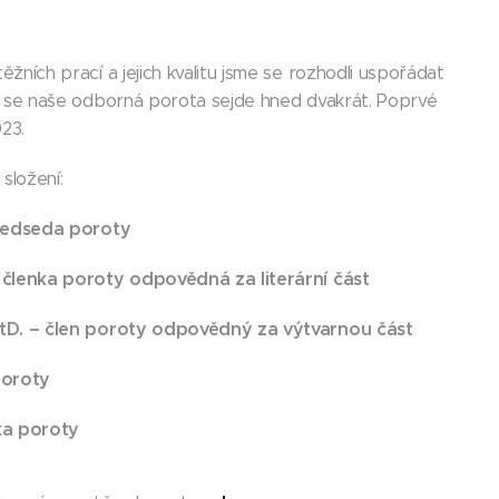
žních prací a jejich kvalitu jsme se rozhodli uspořádat
k se naše odborná porota sejde hned dvakrát. Poprvé
023.
složení:
předseda poroty
 členka poroty odpovědná za literární část
rtD. – člen poroty odpovědný za výtvarnou část
poroty
ka poroty