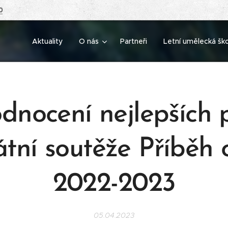
0
Aktuality
O nás
Partneři
Letní umělecká šk
dnocení nejlepších 
átní soutěže Příběh
2022-2023
05.04.2023