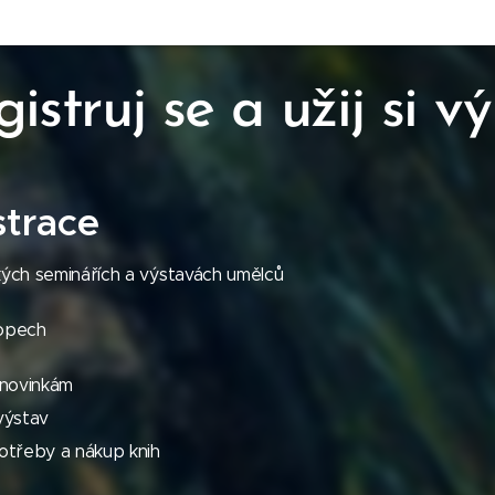
istruj se a užij si v
strace
ých seminářích a výstavách umělců
opech
 novinkám
výstav
otřeby a nákup knih