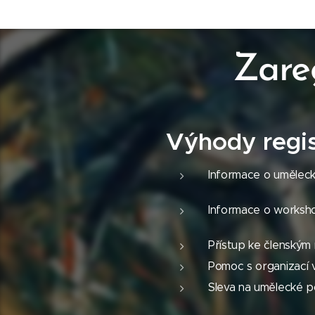
Zareg
Výhody regi
Informace o uměleck
Informace o worksh
Přístup ke členským
Pomoc s organizací 
Sleva na umělecké p