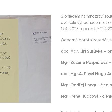
S ohledem na množství soutě
dvě kola vyhodnocení, a ta
17.4. 2023 a podruhé 21.4.2
Odborná porota zasedá ve 
doc. Mgr. Jiří Surůvka – 
Mgr. Zuzana Pospíšilová –
doc. Mgr.A. Pavel Noga A
Mgr. Ondřej Langr - člen 
Mgr. Irena Hudcová - člen